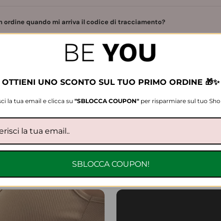
n ordine quando mi arriva il codice di tracciamento?
are con bonifico?
OTTIENI UNO SCONTO SUL TUO PRIMO ORDINE 🎁✨
sci la tua email e clicca su
"SBLOCCA
COUPON"
per risparmiare sul tuo Sh
 è a tua disposizione dal Lunedì al Venerdì, dalle 8:00 alle 13:00 via whatsap
Tempo di risposta media: 4 min
CONTATTACI ORA
SBLOCCA COUPON!