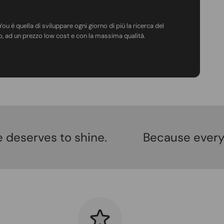
u è quella di sviluppare ogni giorno di più la ricerca del
, ad un prezzo low cost e con la massima qualità.
o shine.
Because every mum-to-be