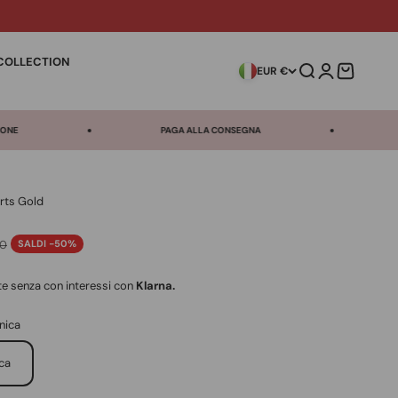
COLLECTION
Cerca
Accedi
Carrello
EUR €
PAGA ALLA CONSEGNA
ASSISTENZA WHATSAPP 
rts Gold
ontato
o
00
SALDI -50%
ate senza con interessi con
Klarna.
unica
ica