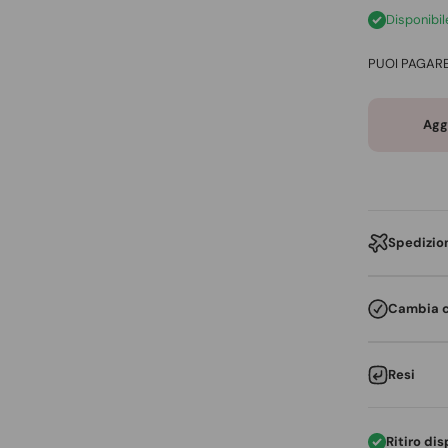
Disponibil
PUOI PAGAR
Aggi
Spedizio
Cambia 
Resi
Ritiro di