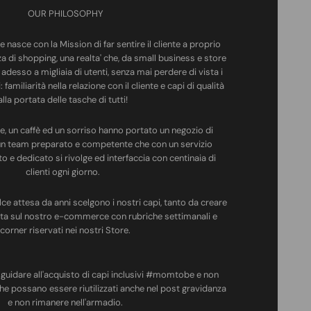
OUR PHILOSOPHY
e nasce con la Mission di far sentire il cliente a proprio
a di shopping, una realta' che, da small business e store
ge adesso a migliaia di utenti, senza mai perdere di vista i
familiarità nella relazione con il cliente e capi di qualità
alla portata delle tasche di tutti!
nte, un caffè ed un sorriso hanno portato un negozio di
un team preparato e competente che con un servizio
 e dedicato si rivolge ed interfaccia con centinaia di
clienti ogni giorno.
olce attesa da anni scelgono i nostri capi, tanto da creare
ta sul nostro e-commerce con rubriche settimanali e
corner riservati nei nostri Store.
i guidare all'acquisto di capi inclusivi #momtobe e non
che possano essere riutilizzati anche nel post gravidanza
e non rimanere nell'armadio.