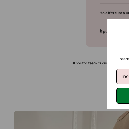
Ho effettuato u
È possibile pag
Inseri
Il nostro team di customer service